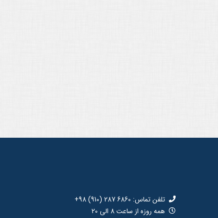
تلفن تماس: 6860 287 (910) 98+
همه روزه از ساعت 8 الی 20