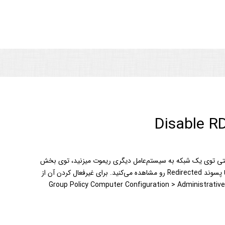
Disable RD
قتی توی یک شبکه به سیستم‌عامل دیگری ریموت میزنید، توی بخش
Devices and Printers چندین پرینتر نصب شده با پسوند Redirected رو مشاهده می‌کنید. برای غیرفعال کردن آن از
دوطریق میشه اقدام کرد. والبته یکبارهم ری‌استارت. Group Policy Computer Configuration > Administrative